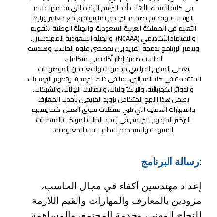
في كلية الفيحاء الأهلية أحد البرامج الرائدة التي يقدمها قسم
الهندسة. وقد تم تصميم البرنامج بما يتوافق مع معايير وزارة
التعليم في المملكة العربية السعودية، والهيئة الوطنية للتقويم
والاعتماد الأكاديمي (NCAAA)، والهيئة السعودية للمهندسين.
ويتميز البرنامج بدمجه الفريد بين تخصصي علوم الحاسب وهندسة
الحاسب ضمن إطار أكاديمي متكامل.
يغطي المنهج الدراسي مجموعة واسعة من الموضوعات
المتقدمة في كلا المجالين، بما في ذلك البرمجة، وتطوير البرمجيات،
والدوائر الكهربائية، والإلكترونيات، واتصالات البيانات، والشبكات.
يضمن هذا النهج المتكامل تزويد الخريجين بأحدث المعارف
والمهارات العملية التي تلبي متطلبات سوق العمل. كما يسهم
التركيز المزدوج للبرنامج في إعداد الطلبة لمواكبة المتطلبات
المتنوعة والمتجددة لقطاع تقنية المعلومات.
:رسالة البرنامج
إعداد مهندسين أكفاء في مجال الحاسب،
مزودين بالمعارف والمهارات والقيم اللازمة
للنجاح المهني، وخدمة المجتمع، والمساهمة