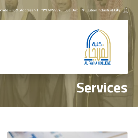
Jubail Industrial City ٣١٩٦١ Box ١٠٤٥٤, +٩٦٦١٣٣٤٨٧٧٧٧ Address: ٦٥٥ - Zip code: ٣٥٨١١ Additional Number: ٣٦٧٩
Services