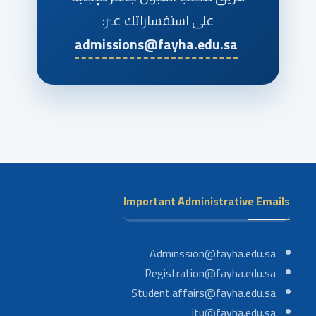
على استفساراتك عبر:
admissions@fayha.edu.sa
Important Administrative Emails
Adminssion@fayha.edu.sa
Registration@fayha.edu.sa
Student.affairs@fayha.edu.sa
itu@fayha.edu.sa